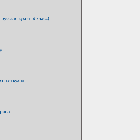
русская кухня (9 класс)
р
льная кухня
орина