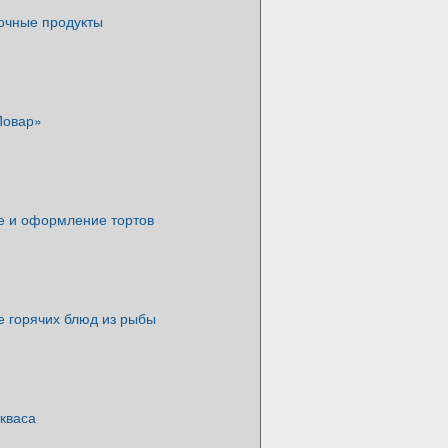
очные продукты
Повар»
е и оформление тортов
е горячих блюд из рыбы
кваса