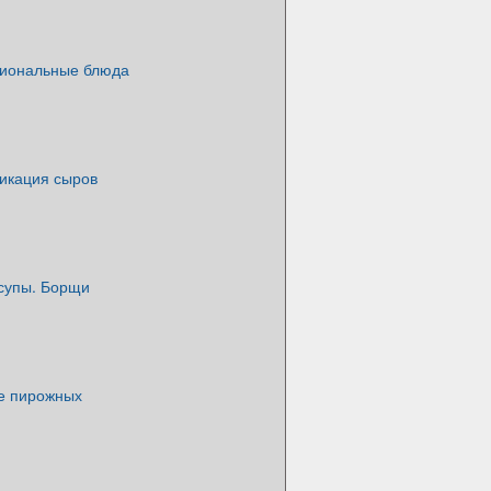
циональные блюда
икация сыров
супы. Борщи
е пирожных