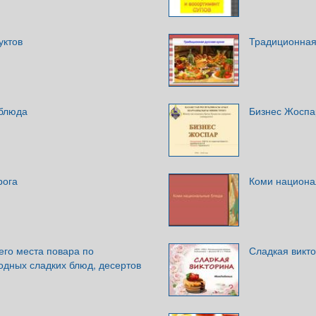
уктов
Традиционная 
 блюда
Бизнес Жоспа
рога
Коми национа
его места повара по
Сладкая викт
одных сладких блюд, десертов