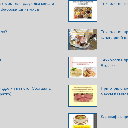
х мест для разделки мяса и
Технология кр
уфабрикатов из мяса
ьза?
Технология п
кулинарной п
в
Технология пр
8 класс
изделия из него. Составить
Приготовлени
ратко)
массы из мяса
Классификаци