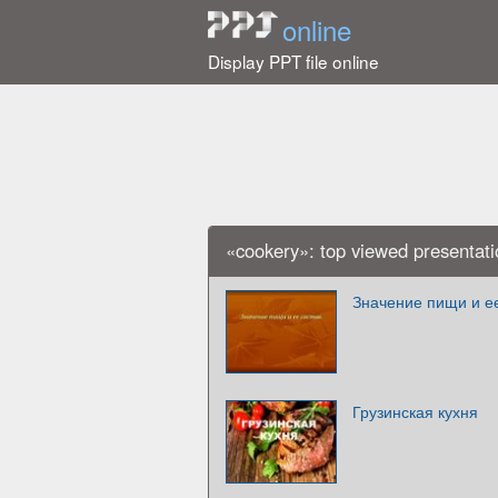
online
Display PPT file online
«cookery»: top viewed presentati
Значение пищи и е
Грузинская кухня