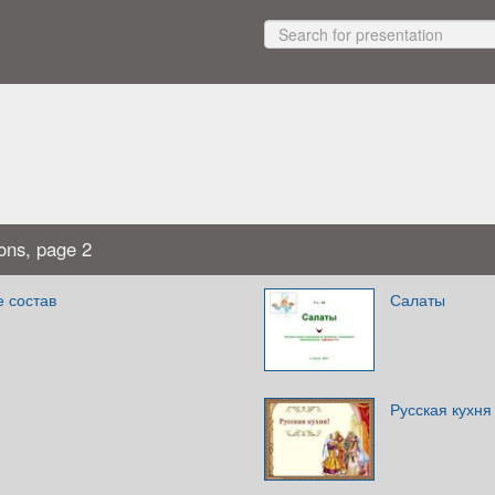
ons, page 2
е состав
Салаты
Русская кухня