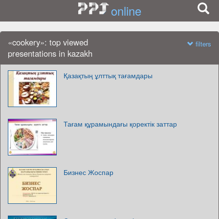
online
«cookery»: top viewed
filters
presentations in kazakh
Қазақтың ұлттық тағамдары
Тағам құрамындағы қоректік заттар
Бизнес Жоспар