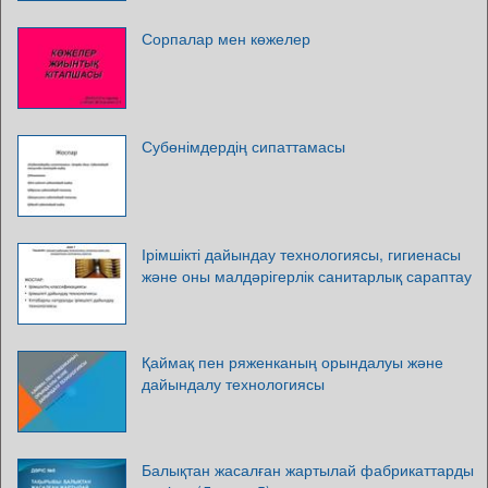
Сорпалар мен көжелер
Субөнімдердің сипаттамасы
Ірімшікті дайындау технологиясы, гигиенасы
және оны малдәрігерлік санитарлық сараптау
Қаймақ пен ряженканың орындалуы және
дайындалу технологиясы
Балықтан жасалған жартылай фабрикаттарды