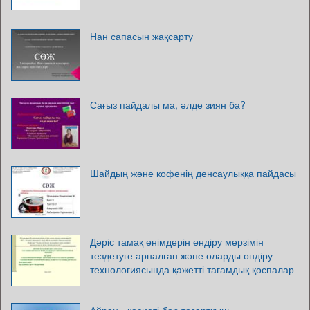
Нан сапасын жақсарту
Сағыз пайдалы ма, әлде зиян ба?
Шайдың және кофенің денсаулыққа пайдасы
Дәріс тамақ өнімдерін өндіру мерзімін
тездетуге арналған және оларды өндіру
технологиясында қажетті тағамдық қоспалар