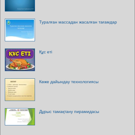
Туралған массадан жасалған тағамдар
Құс еті
Көже дайындау технологиясы
Дұрыс тамақтану пирамидасы