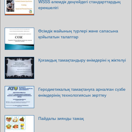
WSSS әлемдік деңгейдегі стандарттардың
ерекшелігі
Өсімдік майының түрлері және сапасына
қойылатын талаптар
Қоғамдық тамақтандыру өнімдеріні ң жіктелуі
Геродиетикалық тамақтануға арналған сүзбе
өнімдерінің технологиясын зерттеу
Пайдалы зиянды тамақ