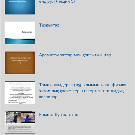
өндіру. (Лекция 5)
Тұздықтар
Ароматты заттар мен қопсытқыштар
Тамақ өнімдерінің құрылымын және физико-
химиялық қасиеттерін өзгертетін тағамдық
қоспалар
Кәмпит бұл-қанттан