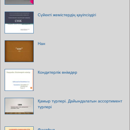
Сүйекті жемістердің қауіпсіздігі
Нан
Кондитерлік өнімдер
Қамыр түрлері. Дайындалатын ассортимент
түрлері
Фастфуд