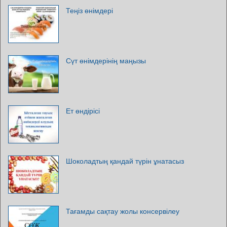
Теңіз өнімдері
Сүт өнімдерінің маңызы
Ет өндірісі
Шоколадтың қандай түрін ұнатасыз
Тағамды сақтау жолы консервілеу