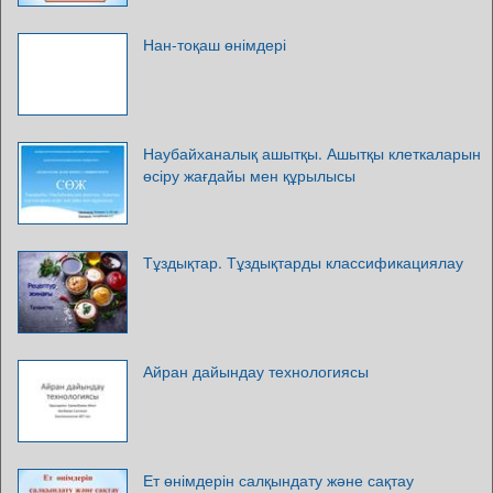
Нан-тоқаш өнімдері
Наубайханалық ашытқы. Ашытқы клеткаларын
өсіру жағдайы мен құрылысы
Тұздықтар. Тұздықтарды классификациялау
Айран дайындау технологиясы
Ет өнімдерін салқындату және сақтау