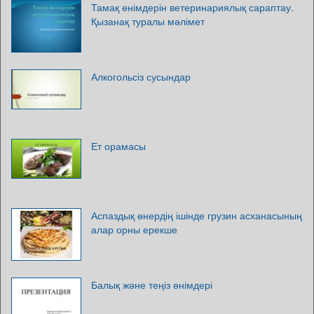
Тамақ өнімдерін ветеринариялық сараптау.
Қызанақ туралы мәлімет
Алкогольсіз сусындар
Ет орамасы
Аспаздық өнердің ішінде грузин асханасының
алар орны ерекше
Балық және теңіз өнімдері