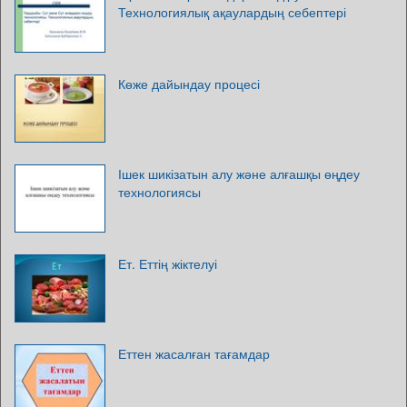
Технологиялық ақаулардың себептері
Көже дайындау процесі
Ішек шикізатын алу және алғашқы өңдеу
технологиясы
Ет. Еттің жіктелуі
Еттен жасалған тағамдар