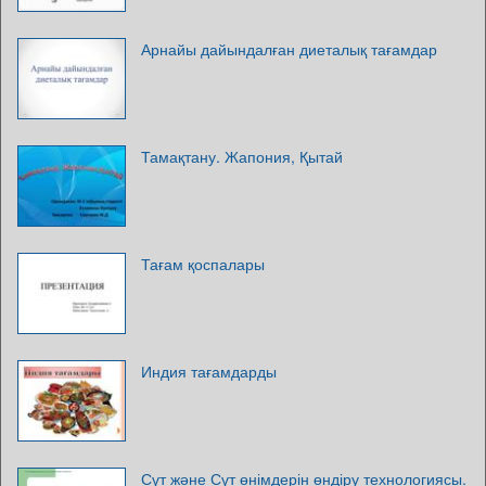
Арнайы дайындалған диеталық тағамдар
Тамақтану. Жапония, Қытай
Тағам қоспалары
Индия тағамдарды
Сүт және Сүт өнімдерін өндіру технологиясы.