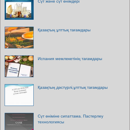
Сүт және сүт өнімдері
Қазақтың ұлттық тағамдары
Испания мемлекетінің тағамдары
Қазақтың дәстүрлі,ұлттық тағамдары
Сүт өніміне сипаттама. Пастерлеу
технологиясы