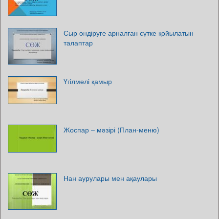
Сыр өндіруге арналған сүтке қойылатын
талаптар
Үгілмелі қамыр
Жоспар – мәзірі (План-меню)
Нан аурулары мен ақаулары