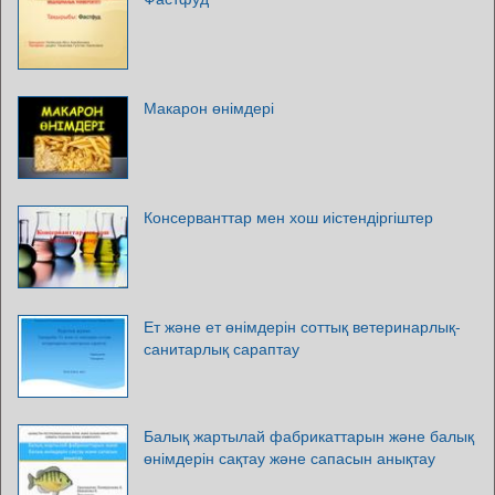
Макарон өнімдері
Консерванттар мен хош иістендіргіштер
Ет және ет өнімдерін соттық ветеринарлық-
санитарлық сараптау
Балық жартылай фабрикаттарын және балық
өнімдерін сақтау және сапасын анықтау