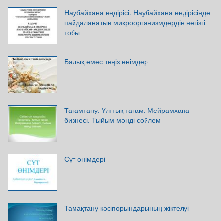
Наубайхана өндірісі. Наубайхана өндірісінде
пайдаланатын микроорганизмдердің негізгі
тобы
Балық емес теңіз өнімдер
Тағамтану. Ұлттық тағам. Мейрамхана
бизнесі. Тыйым мәнді сөйлем
Сүт өнімдері
Тамақтану кәсіпорындарының жіктелуі