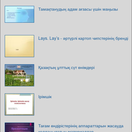
Тамақтанудың адам ағзасы үшін маңызы
Lays. Lay’s - әртүрлі картоп чипстерінің бренді
Қазақтың ұлттық сүт өнімдері
Ірімшік
Тағам өндірістерінің аппараттарын жасауда
қолданылатын материалдар