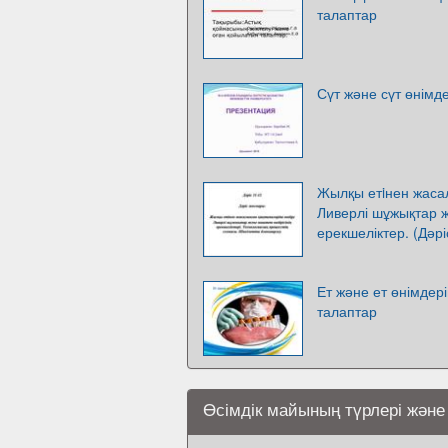
талаптар
Сүт және сүт өнімде
Жылқы етiнен жаса
Ливерлі шұжықтар ж
ерекшеліктер. (Дәрі
Ет және ет өнімдері
талаптар
Өсімдік майының түрлері және