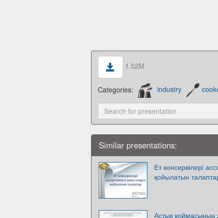
1.52M
Categories:
industry
cook
Similar presentations:
Ет консервілері ас
қойылатын талапта
Астық қоймасының ж