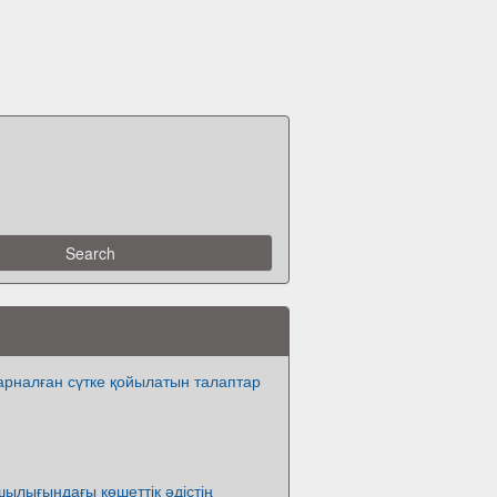
арналған сүтке қойылатын талаптар
шылығындағы көшеттік әдістің