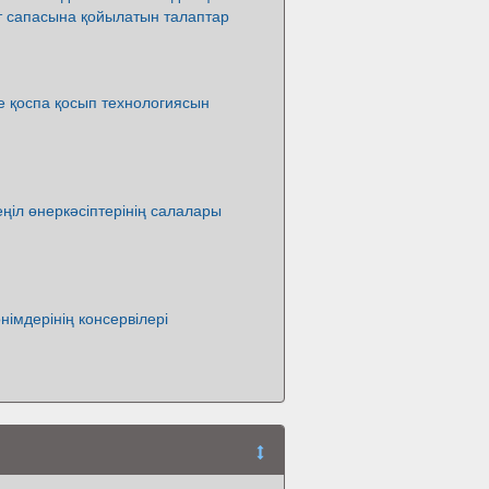
 сапасына қойылатын талаптар
не қоспа қосып технологиясын
ңіл өнеркәсіптерінің салалары
німдерінің консервілері