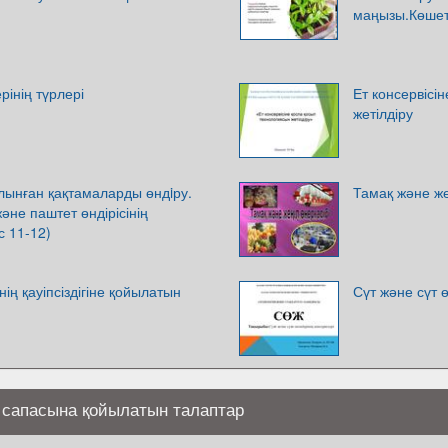
маңызы.Көшет
рінің түрлері
Ет консервісі
жетілдіру
лынған қақтамаларды өндiру.
Тамақ және же
әне паштет өндірісінің
с 11-12)
нің қауіпсіздігіне қойылатын
Сүт және сүт ө
 сапасына қойылатын талаптар