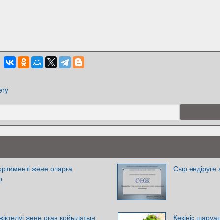
ery
сортименті және оларға
Сыр өндіруге 
р
іктелуі және оған қойылатын
Көкініс шаруа