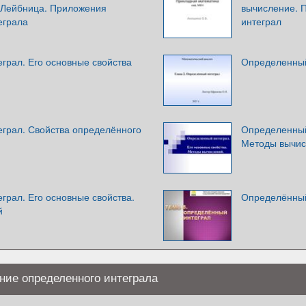
 Лейбница. Приложения
вычисление. 
еграла
интеграл
грал. Его основные свойства
Определенный
грал. Свойства определённого
Определенный 
Методы вычи
грал. Его основные свойства.
Определённый
й
ние определенного интеграла