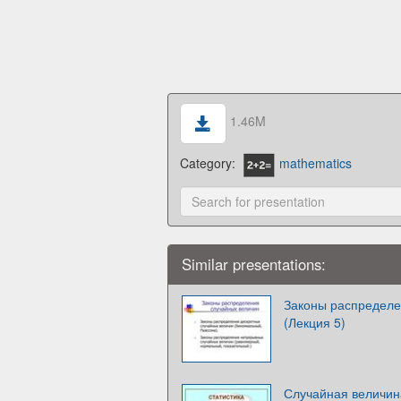
1.46M
Category:
mathematics
Similar presentations:
Законы распределе
(Лекция 5)
Случайная величин