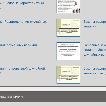
ы. Числовые характеристики
ы
ы. Распределения случайных
Законы распр
величин
ния случайных величин
Основные зак
величин. Зак
случайных ве
ния непрерывной случайной
Законы распр
25
величин. Лекц
ных величин