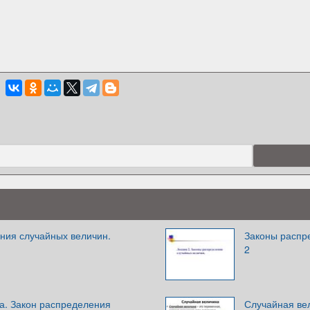
ния случайных величин.
Законы распр
2
а. Закон распределения
Случайная ве