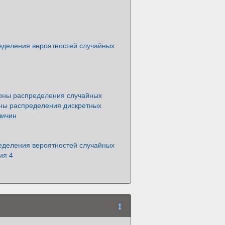
еделения вероятностей случайных
оны распределения случайных
оны распределения дискретных
личин
еделения вероятностей случайных
ия 4