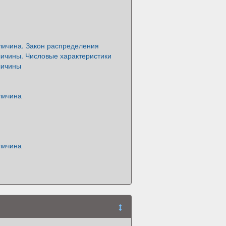
личина. Закон распределения
личины. Числовые характеристики
личины
личина
личина