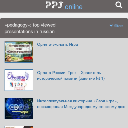
online
«pedagogy»: top viewed
filters
presentations in russian
Орлята-экологи. Игра
Орлята России. Трек – Хранитель
исторической памяти (занятие № 1)
Интеллектуальная викторина «Своя игра»,
посвященная Международному женскому дню