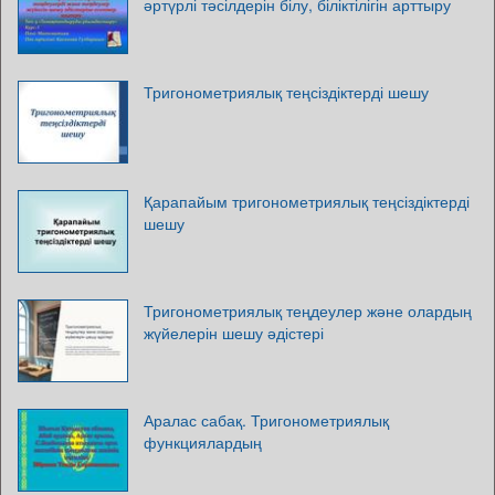
әртүрлі тәсілдерін білу, біліктілігін арттыру
Тригонометриялық теңсіздіктерді шешу
Қарапайым тригонометриялық теңсіздіктерді
шешу
Тригонометриялық теңдеулер және олардың
жүйелерін шешу әдістері
Аралас сабақ. Тригонометриялық
функциялардың