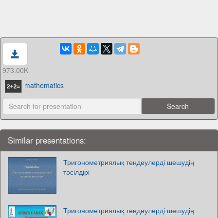
973.00K
mathematics
Similar presentations:
Тригонометриялық теңдеулерді шешудің
тәсілдірі
Тригонометриялық теңдеулерді шешудің