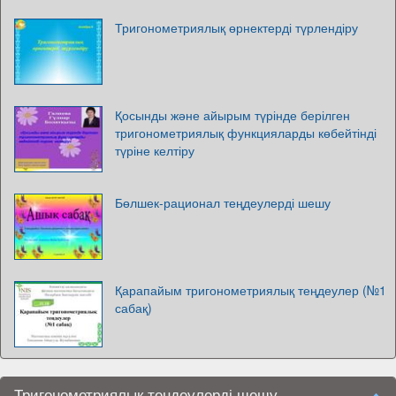
Тригонометриялық өрнектерді түрлендіру
Қосынды және айырым түрінде берілген
тригонометриялық функцияларды көбейтінді
түріне келтіру
Бөлшек-рационал теңдеулерді шешу
Қарапайым тригонометриялық теңдеулер (№1
сабақ)
Тригонометриялық теңдеулерді шешу