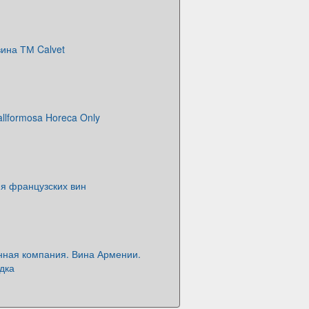
ина ТМ Calvet
allformosa Horeca Only
я французских вин
нная компания. Вина Армении.
дка