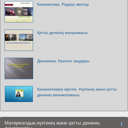
Кинематика. Радиус-вектор
Қатты дененің механикасы
Динамика. Ньютон заңдары
Кинематикаға кіріспе. Нүктенің және қатты
дененің кинематикасы
Материалдық нүктенің және қатты дененің
динамикасы