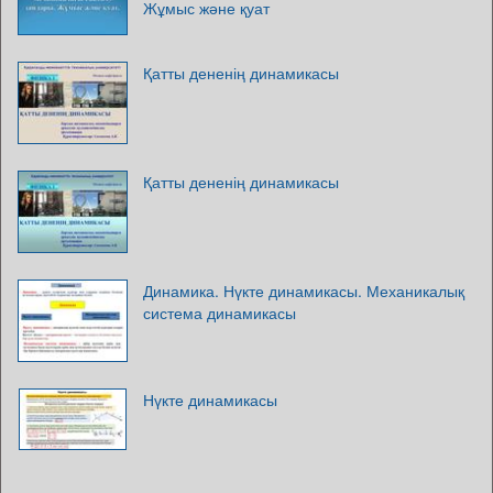
Жұмыс және қуат
Қатты дененің динамикасы
Қатты дененің динамикасы
Динамика. Нүкте динамикасы. Механикалық
система динамикасы
Нүкте динамикасы