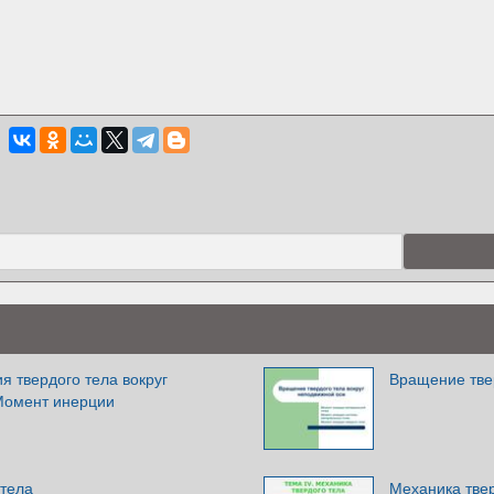
 твердого тела вокруг
Вращение тве
Момент инерции
 тела
Механика тве