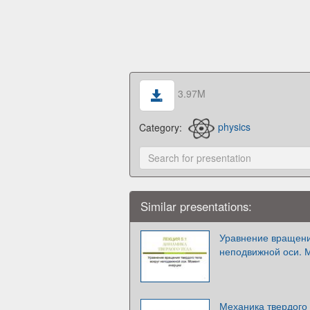
3.97M
Category:
physics
Similar presentations:
Уравнение вращения
неподвижной оси. 
Механика твердого