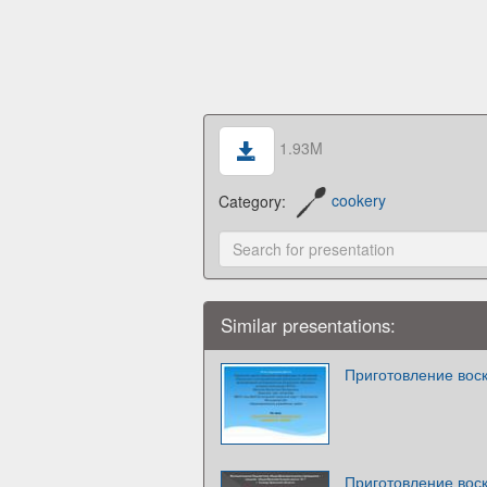
1.93M
Category:
cookery
Similar presentations:
Приготовление вос
Приготовление вос