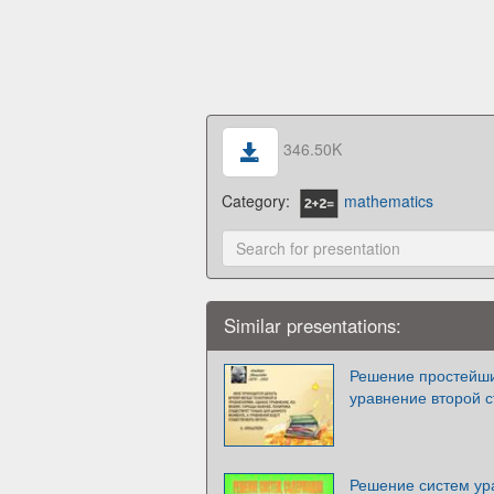
346.50K
Category:
mathematics
Similar presentations:
Решение простейши
уравнение второй 
Решение систем ур