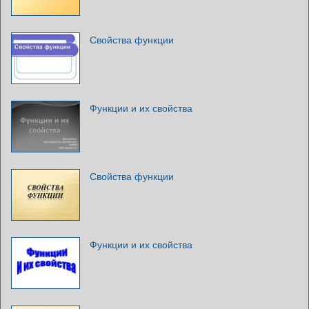
Свойства функции
Функции и их свойства
Свойства функции
Функции и их свойства