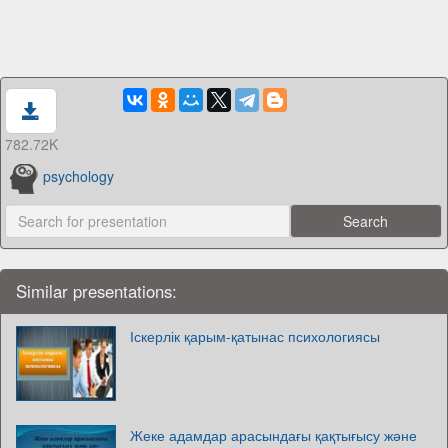
782.72K
psychology
Similar presentations:
Іскерлік қарым-қатынас психологиясы
Жеке адамдар арасындағы қақтығысу және