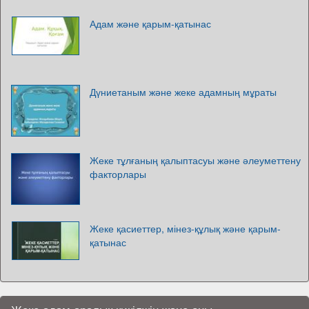
Адам және қарым-қатынас
Дүниетаным және жеке адамның мұраты
Жеке тұлғаның қалыптасуы және әлеуметтену
факторлары
Жеке қасиеттер, мінез-құлық және қарым-
қатынас