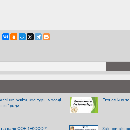
авління освіти, культури, молоді
Економічна та
іської ради
альна рада ООН (ЕКОСОР)
Звiт при вiкон