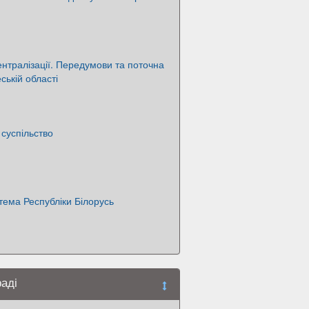
тралізації. Передумови та поточна
ській області
суспільство
ема Республіки Білорусь
раді