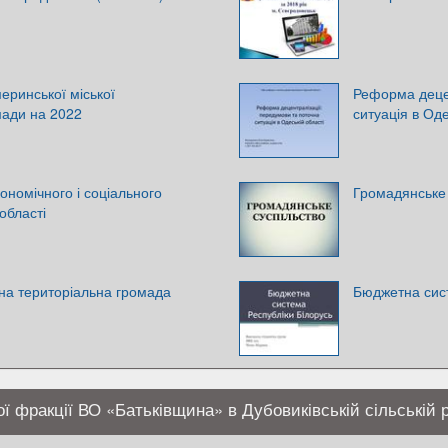
ринської міської
Реформа децен
мади на 2022
ситуація в Оде
ономічного і соціального
Громадянське 
області
на територіальна громада
Бюджетна сист
ої фракції ВО «Батьківщина» в Дубовиківській сільській 