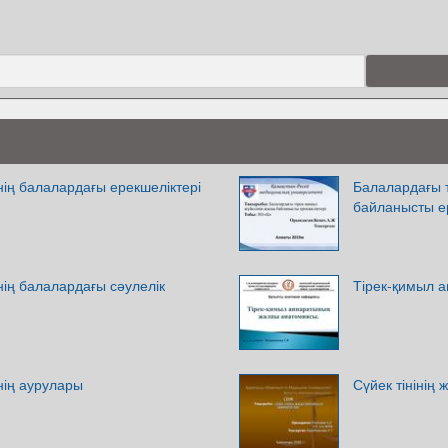
нің балалардағы ерекшеліктері
Балалардағы т
байланысты е
нің балалардағы сәулелік
Тірек-қимыл 
нің аурулары
Сүйек тінінің