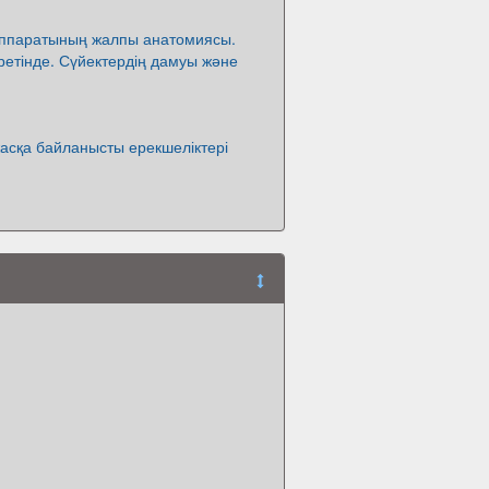
аппаратының жалпы анатомиясы.
ретінде. Сүйектердің дамуы және
 жасқа байланысты ерекшеліктері