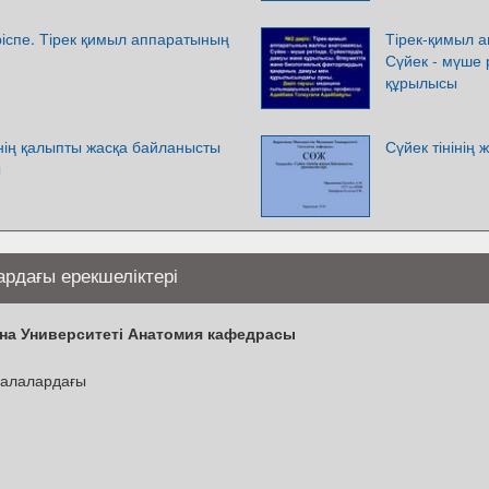
ріспе. Тірек қимыл аппаратының
Тірек-қимыл 
Сүйек - мүше 
құрылысы
нің қалыпты жасқа байланысты
Сүйек тінінің
ы
ардағы ерекшеліктері
на Университеті Анатомия кафедрасы
балалардағы