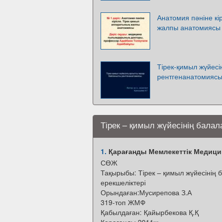
Анатомия пәніне кі
жалпы анатомиясы
Тірек-қимыл жүйесі
рентгенанатомияс
Тірек – қимыл жүйесінің балал
1.
Қарағанды Мемлекеттік Медици
СӨЖ
Тақырыбы: Тірек – қимыл жүйесінің 
ерекшеліктері
Орындаған:Мусирепова З.А
319-топ ЖМФ
Қабылдаған: Қайырбекова Қ.Қ
Қарағанды 2011ж