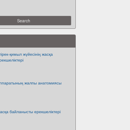
ірек-қимыл жүйесінің жасқа
рекшеліктері
аппаратының жалпы анатомиясы
 жасқа байланысты ерекшеліктері