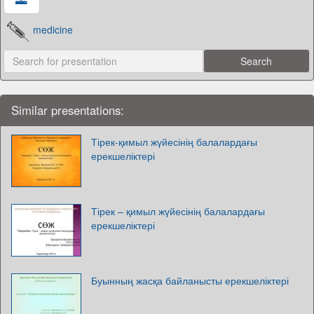
medicine
Similar presentations:
Тірек-қимыл жүйесінің балалардағы
ерекшеліктері
Тірек – қимыл жүйесінің балалардағы
ерекшеліктері
Буынның жасқа байланысты ерекшеліктері