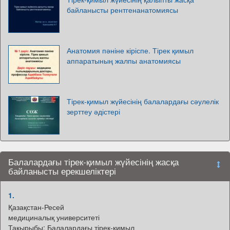
байланысты рентгенанатомиясы
Анатомия пәніне кіріспе. Тірек қимыл
аппаратының жалпы анатомиясы
Тірек-қимыл жүйесінің балалардағы сәулелік
зерттеу әдістері
Балалардағы тірек-қимыл жүйесінің жасқа
байланысты ерекшеліктері
1.
Қазақстан-Ресей
медициналық университеті
Тақырыбы: Балалардағы тірек-қимыл