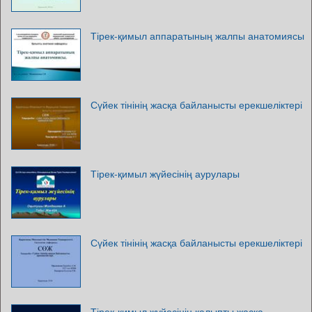
Тірек-қимыл аппаратының жалпы анатомиясы
Сүйек тінінің жасқа байланысты ерекшеліктері
Тірек-қимыл жүйесінің аурулары
Сүйек тінінің жасқа байланысты ерекшеліктері
Тірек-қимыл жүйесінің қалыпты жасқа