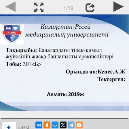
1/18
4.46M