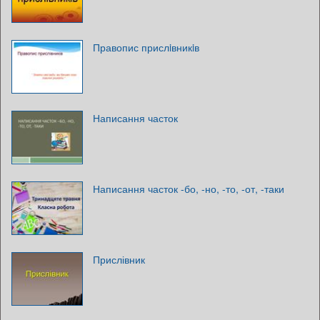
Правопис прислiвникiв
Написання часток
Написання часток -бо, -но, -то, -от, -таки
Прислівник