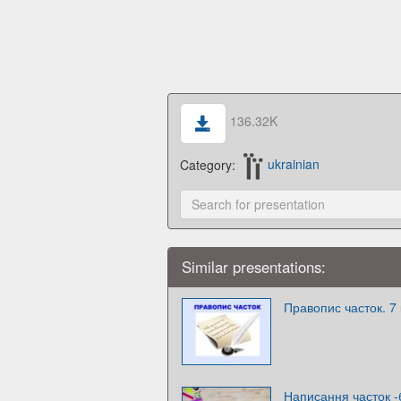
136.32K
Category:
ukrainian
Similar presentations:
Правопис часток. 7
Написання часток -бо