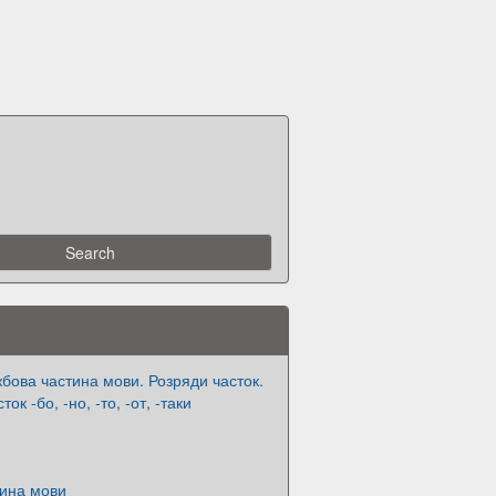
жбова частина мови. Розряди часток.
ок -бо, -но, -то, -от, -таки
тина мови