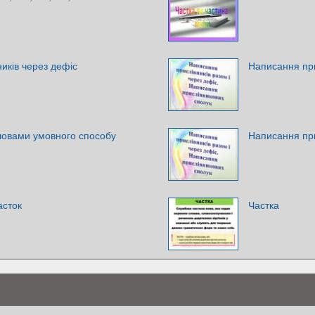
иків через дефіс
Написання при
словами умовного способу
Написання при
асток
Частка