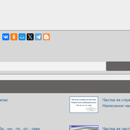
 клас
Частка як слу
Написання част
, -но, -то, -от, -таки
Частка як час