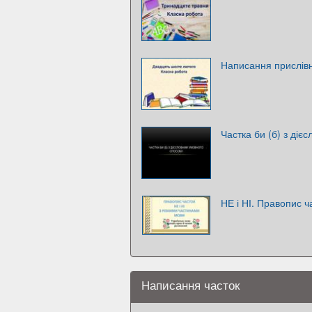
Написання прислівн
Частка би (б) з діє
НЕ і НІ. Правопис ч
Написання часток