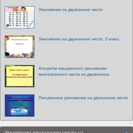
Умножение на двузначное число
Умножение на двузначное число. 3 класс
Алгоритм письменного умножения
многозначного числа на двузначное
Письменное умножение на двузначное число
Умножение двузначного числа на