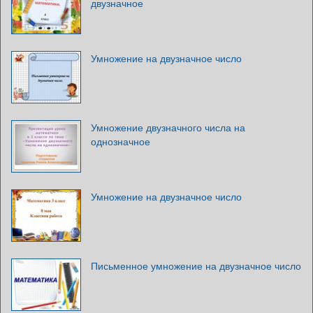
двузначное
Умножение на двузначное число
Умножение двузначного числа на
однозначное
Умножение на двузначное число
Письменное умножение на двузначное число