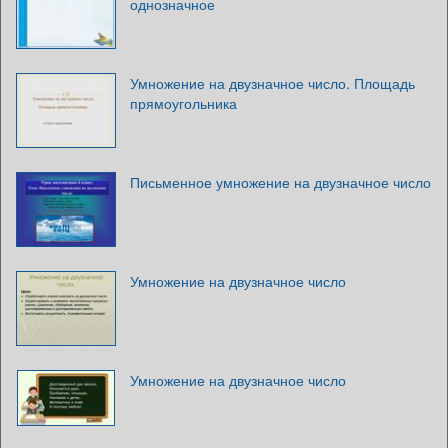
однозначное
Умножение на двузначное число. Площадь
прямоугольника
Письменное умножение на двузначное число
Умножение на двузначное число
Умножение на двузначное число