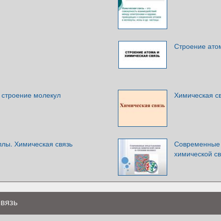
Строение атом
 строение молекул
Химическая с
ллы. Химическая связь
Современные 
химической св
связь