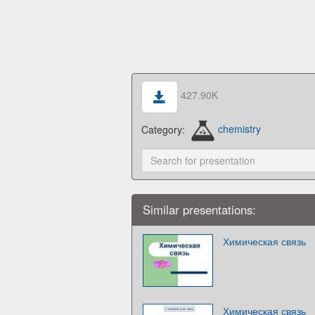
427.90K
Category:
chemistry
Similar presentations:
Химическая связь
Химическая связь