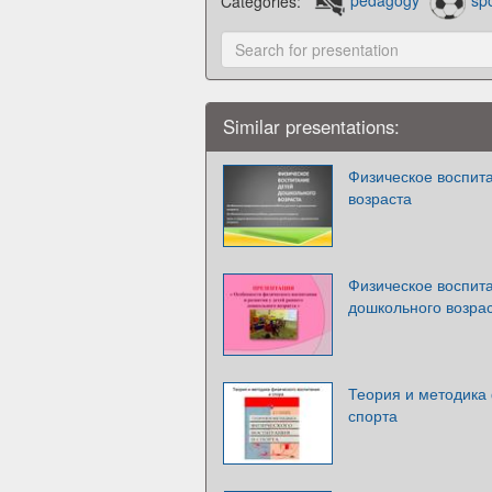
Categories:
pedagogy
spo
Similar presentations:
Физическое воспит
возраста
Физическое воспита
дошкольного возра
Теория и методика 
спорта