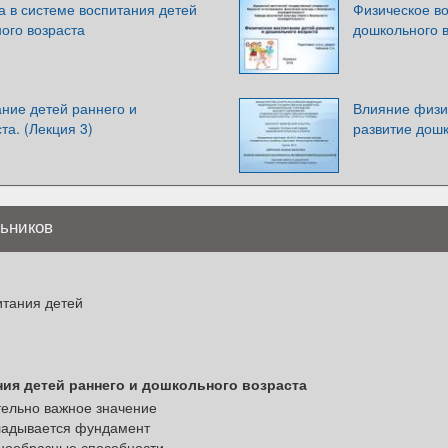
а в системе воспитания детей
Физическое во
ого возраста
дошкольного 
ние детей раннего и
Влияние физи
та. (Лекция 3)
развитие дош
льников
итания детей
ия детей раннего и дошкольного возраста
тельно важное значение
кладывается фундамент
знообразные способности,