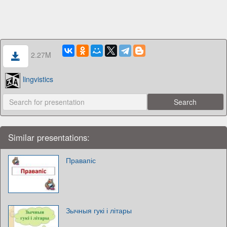
2.27M
lingvistics
Similar presentations:
Правапіс
Зычныя гукі і літары