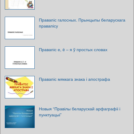
Правапіс галосных. Прынцыпы беларускага
правапісу
Правапіс е, ё – я ў простых словах
Правапіс мяккага знака і апострафа
Новыя “Правілы беларускай арфаграфіі і
пунктуацыі”