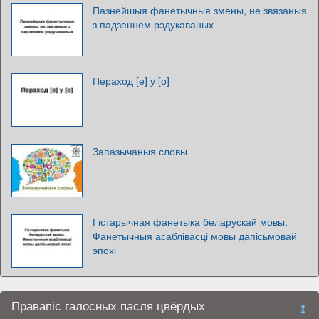
Пазнейшыя фанетычныя змены, не звязаныя
з падзеннем рэдукаваных
Пераход [е] у [о]
Запазычаныя словы
Гістарычная фанетыка беларускай мовы.
Фанетычныя асаблівасці мовы дапісьмовай
эпохі
Правапіс галосных пасля цвёрдых