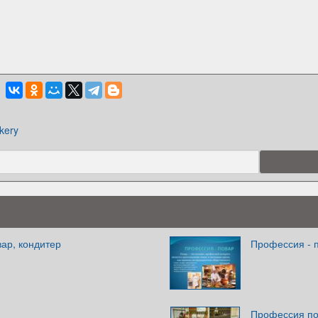
kery
ар, кондитер
Профессия - 
Профессия п