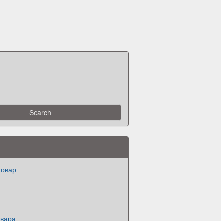
повар
овара