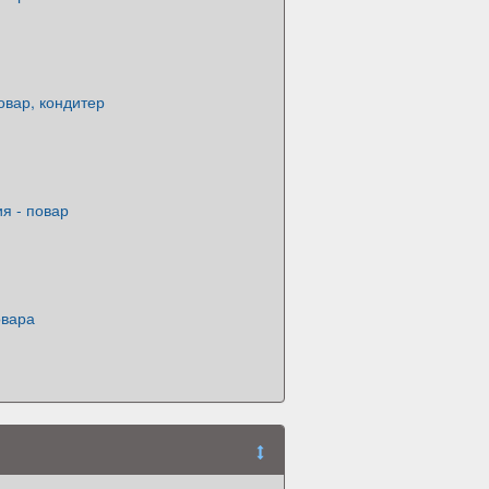
овар, кондитер
я - повар
овара