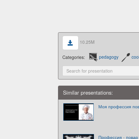
10.25M
Categories:
pedagogy
coo
Similar presentations:
Моя профессия пов
Профессия - повар