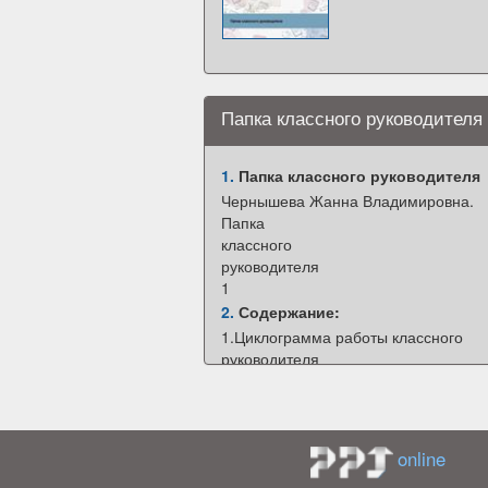
Папка классного руководителя
1.
Папка классного руководителя
Чернышева Жанна Владимировна.
Папка
классного
руководителя
1
2.
Содержание:
1.Циклограмма работы классного
руководителя
2. Цели и задачи воспитательной
работы
3. Права и функциональные обязанн
4. классного руководителя
online
5.Список класса