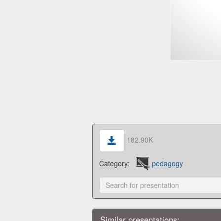
182.90K
Category:
pedagogy
Similar presentations: