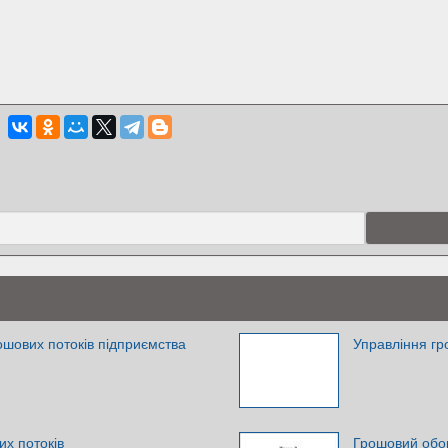
ошових потоків підприємства
Управління г
их потоків
Грошовий обор