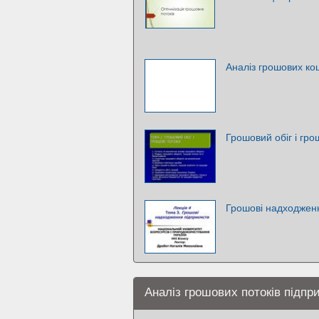
Аналіз грошових кош
Грошовий обіг і гро
Грошові надходжен
Аналіз грошових потоків підпр