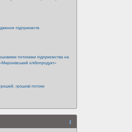
одження підприємств
рошовими потоками підприємства на
«Миронівський хлібопродукт»
 грошей, грошові потоки