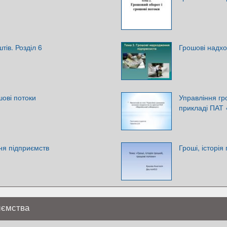
тів. Розділ 6
Грошові надх
шові потоки
Управління г
прикладі ПАТ 
ня підприємств
Гроші, історія
иємства