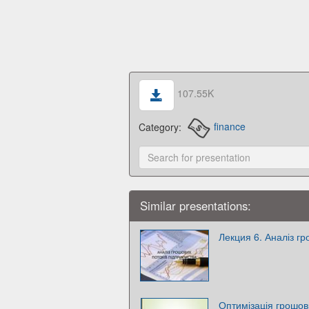
107.55K
Category:
finance
Similar presentations:
Лекция 6. Аналіз гр
Оптимізація грошов