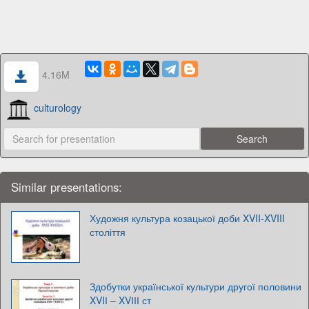
4.16M
culturology
Similar presentations:
Художня культура козацької доби XVII-XVIII
століття
Здобутки української культури другої половини
XVIІ – XVІІІ ст