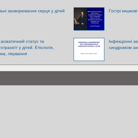
льні захворювання серця у дітей
Гострі кишкові 
 асматичний статус та
Інфекціонні 
трахеїт у дітей. Етіологія,
синдромом анг
ика, лікування