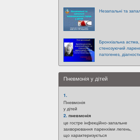
Незапальні та запа
Бронхіальна астма,
стенозуючий ларенго
патогенез, діагност
Пневмонія у дітей
1.
Пневмонія
у дітей
2.
пневмонія
це гостре інфекційно-запальне
захворювання паренхіми легень,
що характеризується