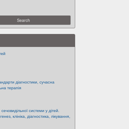
тей
андарти діагностики, сучасна
ьна терапія
сечовидільної системи у дітей.
генез, клініка, діагностика, лікування,