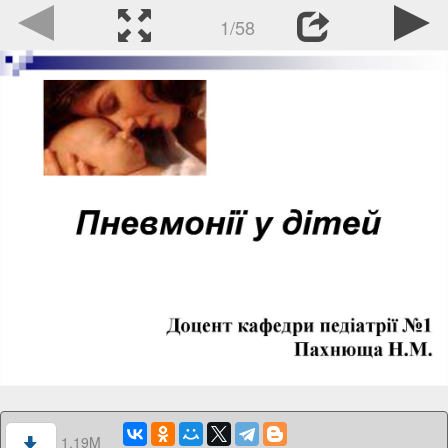
1/58
1.19M