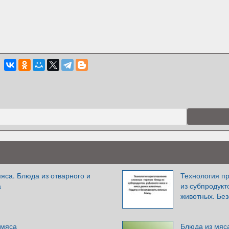
яса. Блюда из отварного и
Технология п
а
из субпродукт
животных. Бе
 мяса
Блюда из мяс