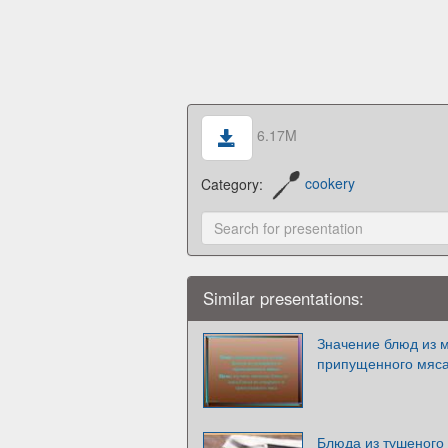
6.17M
Category:
cookery
Similar presentations:
Значение блюд из м
припущенного мяс
Блюда из тушеного