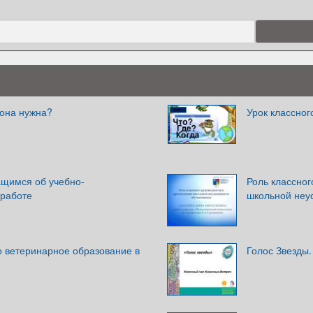
 она нужна?
Урок классног
ащимся об учебно-
Роль классног
 работе
школьной неу
о ветеринарное образование в
Голос Звезды.