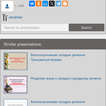
1.16M
ukrainian
Similar presentations:
Безсполучникове складне речення.
Тренувальні вправи
Розділові знаки у складно-сурядному реченні
Безсполучникове складне речення