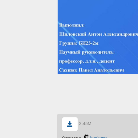
3.45M
Category:
business