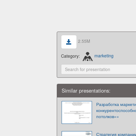
2.55M
Category:
marketing
Similar presentations:
Разработка маркет
конкурентоспособн
потолков»»
Стратегия компани