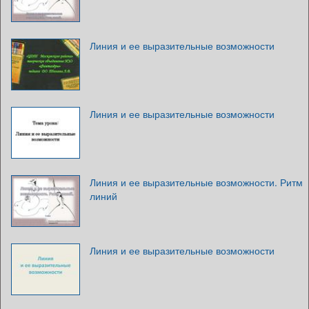
Линия и ее выразительные возможности
Линия и ее выразительные возможности
Линия и ее выразительные возможности. Ритм
линий
Линия и ее выразительные возможности