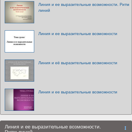
Линия и ее выразительные возможности. Ритм
линий
Линия и ее выразительные возможности
Линия и её выразительные возможности
Линия и ее выразительные возможности
Линия и ее выразительные возможности.
Ритм линий