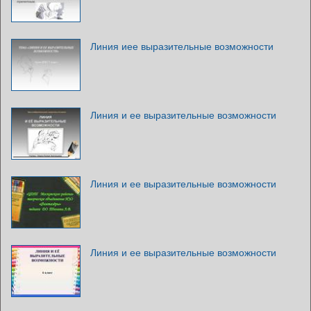
Линия иее выразительные возможности
Линия и ее выразительные возможности
Линия и ее выразительные возможности
Линия и ее выразительные возможности