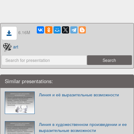
6.16M
art
Similar presentations:
Линия и её выразительные возможности
Линия в художественном произведении и ее
выразительные возможности