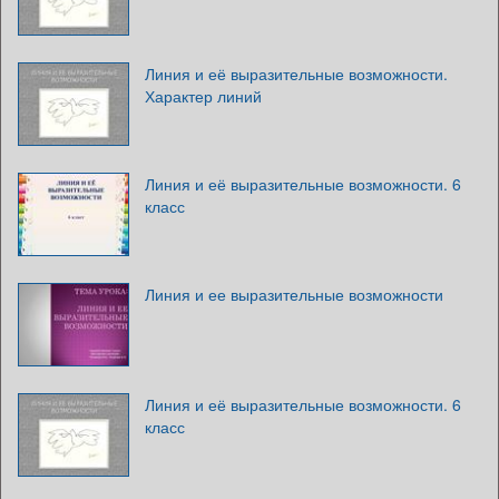
Линия и её выразительные возможности.
Характер линий
Линия и её выразительные возможности. 6
класс
Линия и ее выразительные возможности
Линия и её выразительные возможности. 6
класс