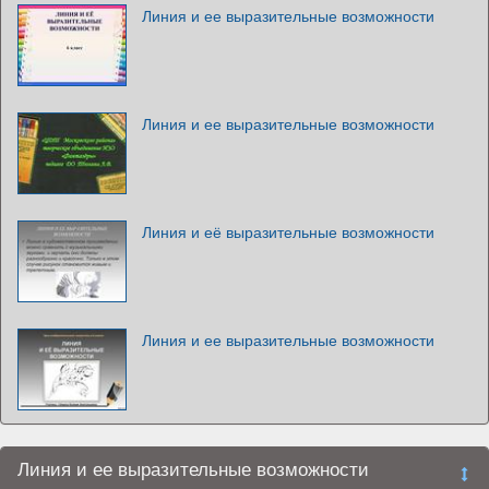
Линия и ее выразительные возможности
Линия и ее выразительные возможности
Линия и её выразительные возможности
Линия и ее выразительные возможности
Линия и ее выразительные возможности