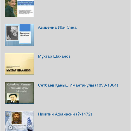
Авиценна Ибн Сина
Мұхтар Шаханов
Сәтбаев Қаныш Имантайұлы (1899-1964)
Никитин Афанасий (?-1472)