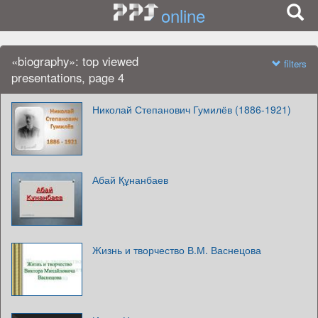
online
«biography»: top viewed
filters
presentations, page 4
Николай Степанович Гумилёв (1886-1921)
Абай Құнанбаев
Жизнь и творчество В.М. Васнецова