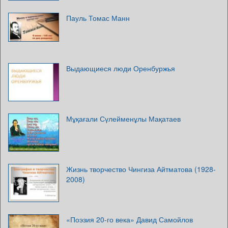
Пауль Томас Манн
Выдающиеся люди Оренбуржья
Мұқағали Сүлейменұлы Мақатаев
Жизнь творчество Чингиза Айтматова (1928-
2008)
«Поэзия 20-го века» Давид Самойлов