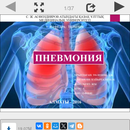
1/37
19.07M