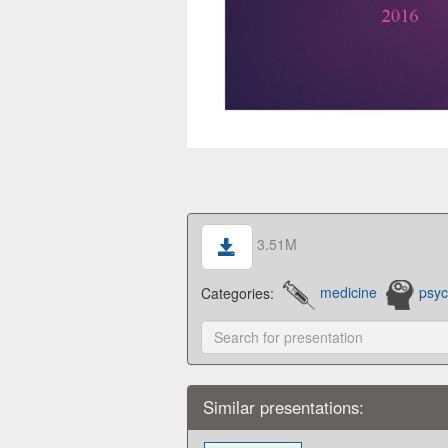
3.51M
Categories:
medicine
psyc
Similar presentations: