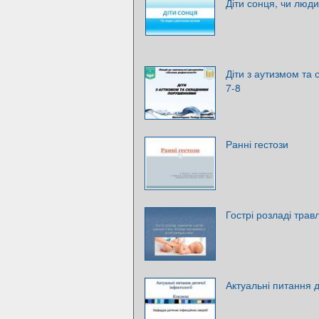
Діти сонця, чи люди
Діти з аутизмом та
7-8
Ранні гестози
Гострі розладі трав
Актуальні питання д