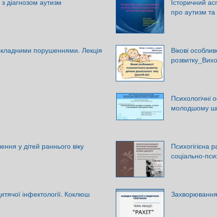
 з діагнозом аутизм
Історичний ас
про аутизм та
 складними порушеннями. Лекція
Вікові особлив
розвитку_Вихо
Психологічні 
молодшому шкі
лення у дітей раннього віку
Психогігієна 
соціально-пси
итячої інфектології. Коклюш
Захворювання 