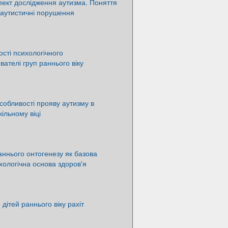
пект дослідження аутизма. Поняття
 аутистичні порушення
ості психологічного
вателі груп раннього віку
особливості прояву аутизму в
льному віці
раннього онтогенезу як базова
хологічна основа здоров'я
дітей раннього віку рахіт