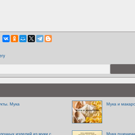
ery
кты. Мука
Мука и макар
лочных изделий из муки с
Мука пшенична