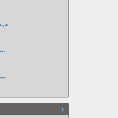
 муки
уки
муки