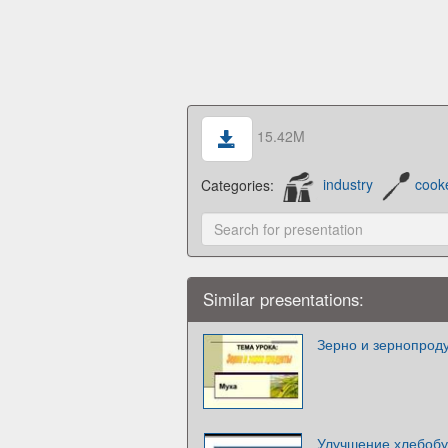
15.42M
Categories:
industry
cook
Similar presentations:
Зерно и зернопроду
Улучшение хлебобу