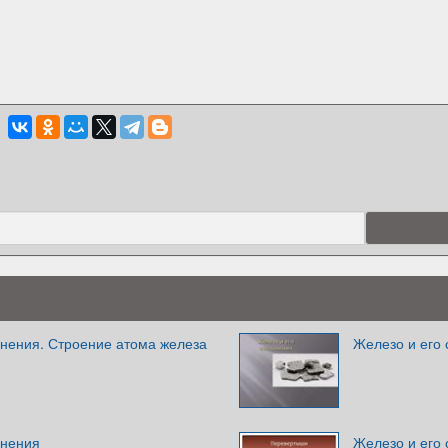
инения. Строение атома железа
Железо и его
инения
Железо и его