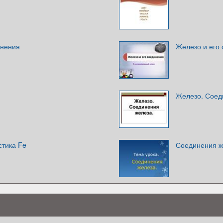
инения
Железо и его
Железо. Соед
стика Fe
Соединения ж