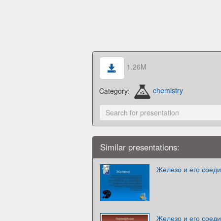
1.26M
Category:
chemistry
Similar presentations:
Железо и его соед
Железо и его соед