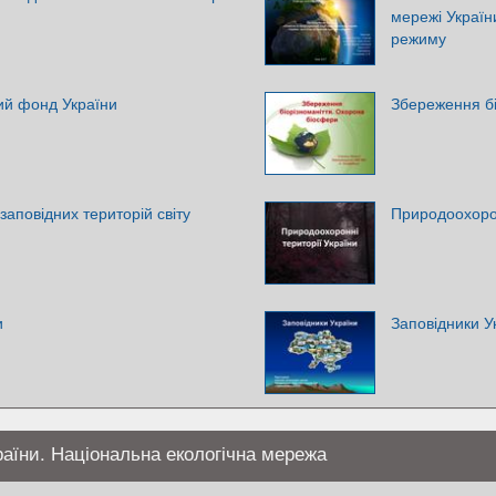
мережі Україн
режиму
ий фонд України
Збереження бі
заповідних територій світу
Природоохорон
и
Заповідники У
аїни. Національна екологічна мережа