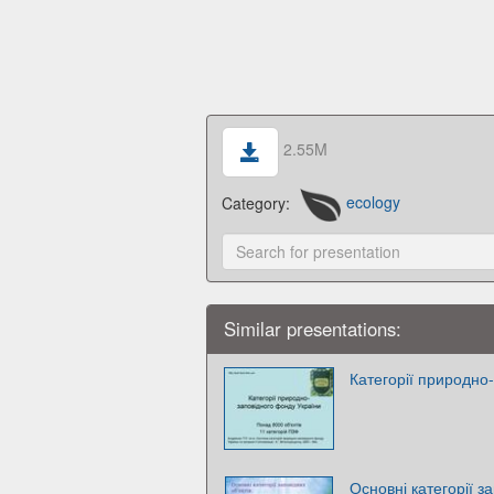
2.55M
Category:
ecology
Similar presentations:
Категорії природно
Основні категорії з