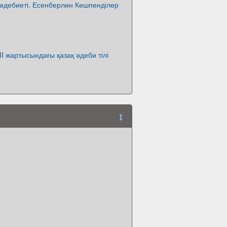
н әдебиеті. Есенберлин Көшпенділер
II жартысындағы қазақ әдеби тілі