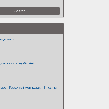
 әдебиеті
дағы қазақ әдеби тілі
імесі. Қазақ тілі мен қазақ . 11 сынып