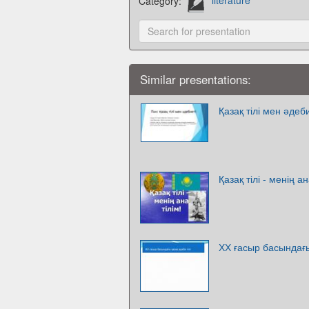
Category:
literature
Similar presentations:
Қазақ тілі мен әдеб
Қазақ тілі - менің ан
ХХ ғасыр басындағы