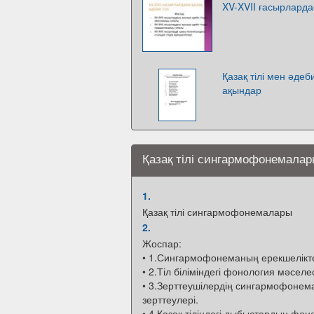
XV-XVII ғасырлардағ
Қазақ тілі мен әдеб
ақындар
Қазақ тілі сингармофонемала
1.
Қазақ тілі сингармофонемалары
2.
Жоспар:
• 1.Сингармофонеманың ерекшелікте
• 2.Тіл біліміндегі фонология мәселес
• 3.Зерттеушілердің сингармофонем
зерттеулері.
• 4.Қазақ тіліндегі дыбыстардың фо