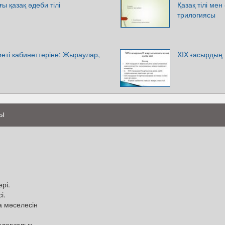
ы қазақ әдеби тілі
Қазақ тілі ме
трилогиясы
иеті кабинеттеріне: Жыраулар,
XIX ғасырдың 
ры
рі.
і.
а мәселесін
нологиялық