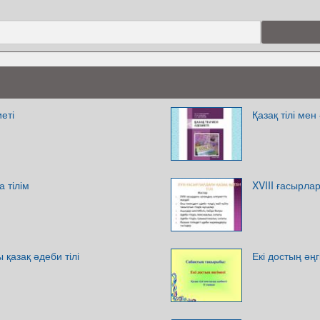
иеті
Қазақ тілі мен
а тілім
XVIII ғасырлар
 қазақ әдеби тілі
Екі достың әңг