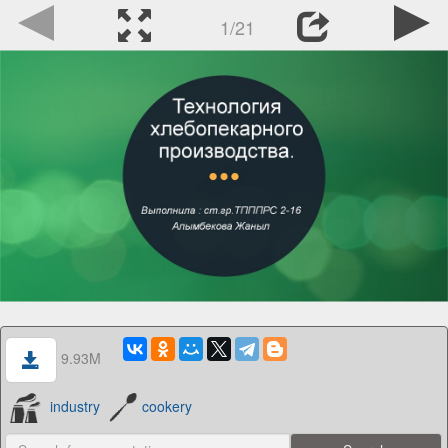
1/21
9.93M
industry
cookery