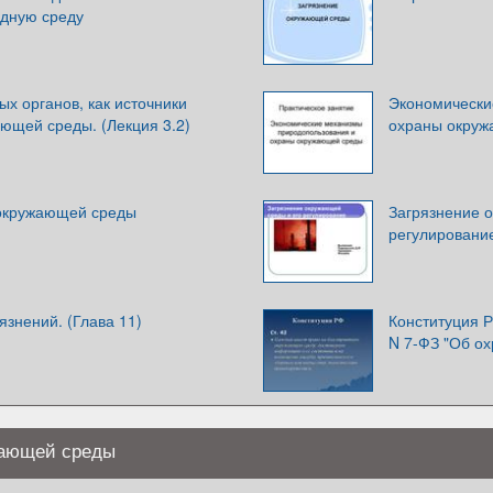
дную среду
х органов, как источники
Экономически
ющей среды. (Лекция 3.2)
охраны окру
 окружающей среды
Загрязнение 
регулировани
знений. (Глава 11)
Конституция Р
N 7-ФЗ "Об о
жающей среды