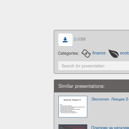
2.03M
Categories:
finance
ecol
Similar presentations:
Экология. Лекции 2
Платежи за негатив