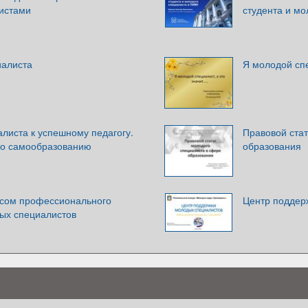
истами
студента и м
иалиста
Я молодой спе
листа к успешному педагогу.
Правовой ста
по самообразованию
образования
ссом профессионального
Центр поддер
ых специалистов