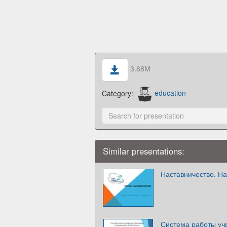
3.68M
Category:
education
Similar presentations:
Наставничество. Н
Система работы уч