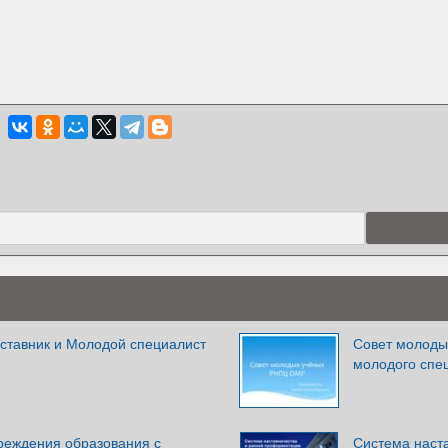
аставник и Молодой специалист
Совет молоды
молодого спе
реждения образования с
Система наст