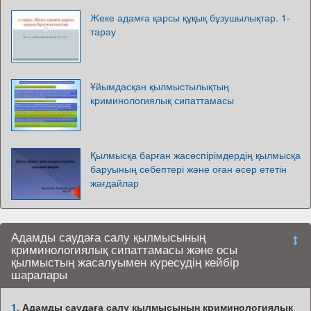
Жеке адамға қарсы құқық бұзушылықтар. 1-
тарау
Ұйымдасқан қылмыстылықтың
криминологиялық сипаттамасы
Қылмысқа барған жасөспірімдердің қылмысқа
баруының себептері және оған әсер ететін
жағдайлар
Адамды саудаға салу қылмысының
криминологиялық сипаттамасы және осы
қылмыстың жасалуымен күресудің кейбір
шаралары
1.
Адамды саудаға салу қылмысының криминологиялық