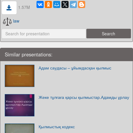
1.57M
law
Similar presentations:
Адам саудасы – ұйымдасқан қылмыс
Жеке тұлғаға қарсы қылмыстар.Адамды ұрлау
Қылмыстық кодекс