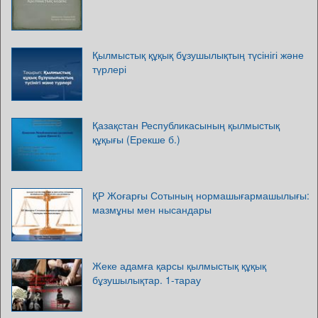
Қылмыстық құқық бұзушылықтың түсінігі және
түрлері
Қазақстан Республикасының қылмыстық
құқығы (Ерекше б.)
ҚР Жоғарғы Сотының нормашығармашылығы:
мазмұны мен нысандары
Жеке адамға қарсы қылмыстық құқық
бұзушылықтар. 1-тарау